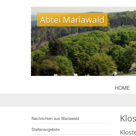
Abtei Mariawald
Abtei Mariawald
HOME
Klo
Nachrichten aus Mariawald
Stellenangebote
Klost