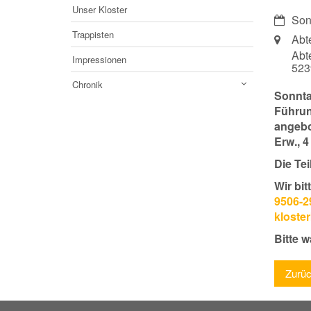
Unser Kloster
Datum:
Son
Trappisten
Ort:
Abt
Abt
Impressionen
52
Chronik
Sonnta
Führun
angebot
Erw., 4
Die Te
Wir bi
9506-2
kloste
Bitte 
Zurü