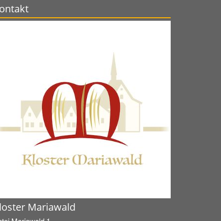
ontakt
loster Mariawald
tei Mariawald 1