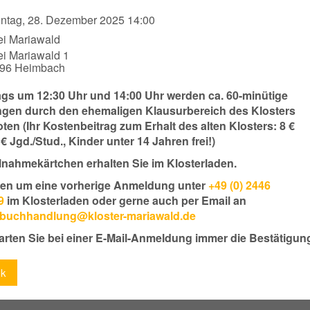
ntag, 28. Dezember 2025 14:00
ei Mariawald
ei Mariawald 1
396
Heimbach
gs um 12:30 Uhr und 14:00 Uhr werden ca. 60-minütige
gen durch den ehemaligen Klausurbereich des Klosters
en (Ihr Kostenbeitrag zum Erhalt des alten Klosters: 8 €
 € Jgd./Stud., Kinder unter 14 Jahren frei!)
ilnahmekärtchen erhalten Sie im Klosterladen.
tten um eine vorherige Anmeldung unter
+49 (0) 2446
9
im Klosterladen oder gerne auch per Email an
rbuchhandlung@kloster-mariawald.de
warten Sie bei einer E-Mail-Anmeldung immer die Bestätigun
ck