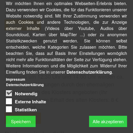
Wir möchten Ihnen ein optimales Webseiten-Erlebnis bieten.
Kostenbeitrag zum Erhalt des alten Klosters: 8 €
Dazu verwenden wir Cookies, die für das Funktionieren unserer
Erw., 4 € Jgd. ...
Website notwendig sind. Mit Ihrer Zustimmung verwenden wir
auch Cookies und andere Technologien, die zur Anzeige
Weiter lesen
externer Inhalte (Videos über Youtube, Audios über
Soundcloud, Karten über MapTiler ...) oder zu anonymen
Klosterführung am Sonntag um
Statistikzwecken genutzt werden. Sie können selbst
entscheiden, welche Kategorien Sie zulassen möchten. Bitte
14:00 Uhr
beachten Sie, dass auf Basis Ihrer Einstellungen womöglich
nicht mehr alle Funktionalitäten der Seite zur Verfügung stehen.
Sonntag, 13. September 2026 14:00
Weitere Informationen und die Möglichkeit zum Widerruf Ihrer
Klosterführung
Einwillung finden Sie in unserer
.
Datenschutzerklärung
Sonntags um 12:30 Uhr und 14:00 Uhr werden ca.
Impressum
60-minütige Führungen durch den ehemaligen
Datenschutzerklärung
Klausurbereich des Klosters angeboten (Ihr
Notwendig
Kostenbeitrag zum Erhalt des alten Klosters: 8 €
Externe Inhalte
Erw., 4 € Jgd. ...
Statistiken
Weiter lesen
Speichern
Alle akzeptieren