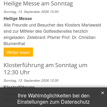
Heilige Messe am Sonntag
Sonntag, 13. September 2026 10:00
Heilige Messe
Alle Freunde und Besucher des Klosters Mariawald
sind zur Mitfeier des Gottesdienstes herzlich
eingeladen. Zelebrant: Pfarrer Prof. Dr. Christian
Blumenthal
Weiter lesen
Klosterführung am Sonntag um
12:30 Uhr
Sonntag, 13. September 2026 12:30
Klosterführung
✕
Sonntags um 12:30 Uhr und 14:00 Uhr werden ca.
Ihre Wahlmöglichkeiten bei den
60-minütige Führungen durch den ehemaligen
Einstellungen zum Datenschutz
Klausurbereich des Klosters angeboten (Ihr