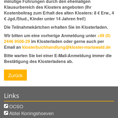
minütige Führungen durch den ehemaligen
Klausurbereich des Klosters angeboten (Ihr
Kostenbeitrag zum Erhalt des alten Klosters: 8 € Erw., 4
€ Jgd./Stud., Kinder unter 14 Jahren frei!)
Die Teilnahmekärtchen erhalten Sie im Klosterladen.
Wir bitten um eine vorherige Anmeldung unter
+49 (0)
2446 9506-29
im Klosterladen oder gerne auch per
Email an
klosterbuchhandlung@kloster-mariawald.de
Bitte warten Sie bei einer E-Mail-Anmeldung immer die
Bestätigung des Klosterladens ab.
Zurück
Links
OCSO
Abtei Koningshoeven