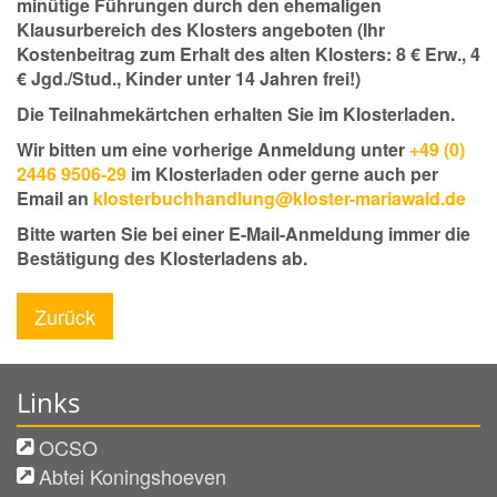
minütige Führungen durch den ehemaligen
Klausurbereich des Klosters angeboten (Ihr
Kostenbeitrag zum Erhalt des alten Klosters: 8 € Erw., 4
€ Jgd./Stud., Kinder unter 14 Jahren frei!)
Die Teilnahmekärtchen erhalten Sie im Klosterladen.
Wir bitten um eine vorherige Anmeldung unter
+49 (0)
2446 9506-29
im Klosterladen oder gerne auch per
Email an
klosterbuchhandlung@kloster-mariawald.de
Bitte warten Sie bei einer E-Mail-Anmeldung immer die
Bestätigung des Klosterladens ab.
Zurück
Links
OCSO
Abtei Koningshoeven