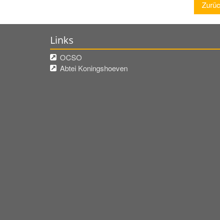
Zurü
Links
OCSO
Abtei Koningshoeven