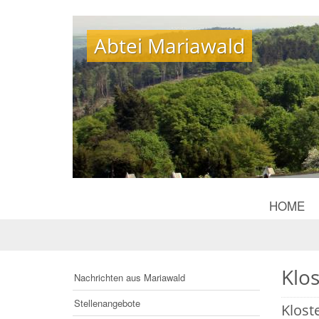
Abtei Mariawald
Abtei Mariawald
HOME
Klo
Nachrichten aus Mariawald
Stellenangebote
Klost