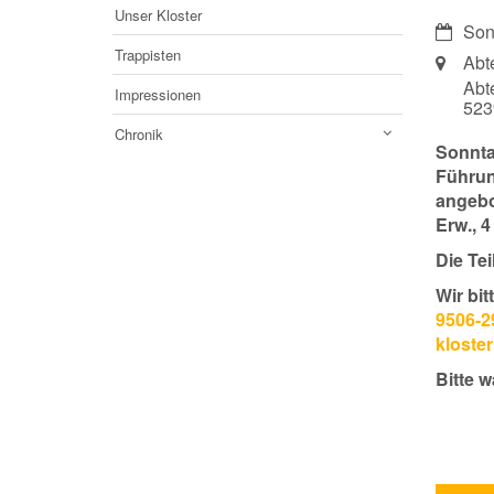
Unser Kloster
Datum:
Son
Trappisten
Ort:
Abt
Abt
Impressionen
52
Chronik
Sonnta
Führun
angebot
Erw., 4
Die Te
Wir bi
9506-2
kloste
Bitte 