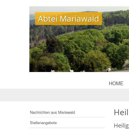
Abtei Mariawald
Abtei Mariawald
HOME
Hei
Nachrichten aus Mariawald
Stellenangebote
Heili