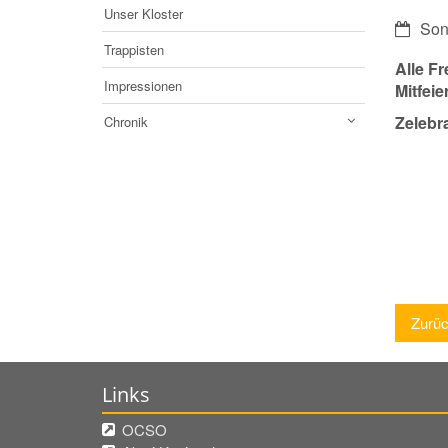
Unser Kloster
Datum:
Son
Trappisten
Alle F
Impressionen
Mitfeie
Zelebra
Chronik
Zurü
Links
OCSO