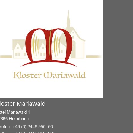
loster Mariawald
tei Mariawald 1
2396
Heimbach
lefon:
+49 (0) 2446 950 -60
x:
+49 (0) 2446 950 -630