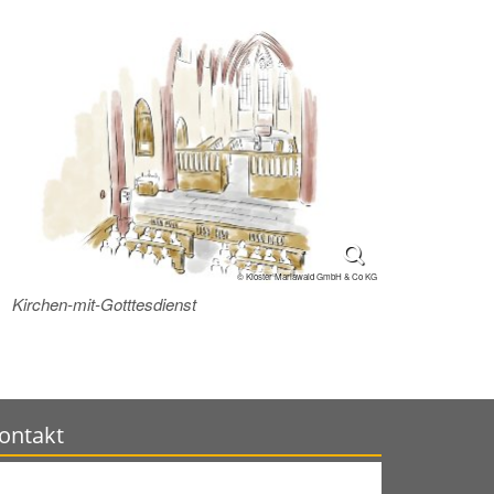
© Kloster Mariawald GmbH & Co KG
Kirchen-mit-Gotttesdienst
ontakt