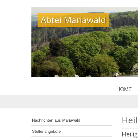
Abtei Mariawald
Abtei Mariawald
HOME
Hei
Nachrichten aus Mariawald
Stellenangebote
Heili