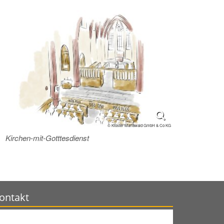
© Kloster Mariawald GmbH & Co KG
Kirchen-mit-Gotttesdienst
ontakt