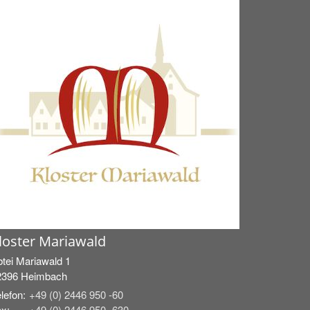
loster Mariawald
tei Mariawald 1
2396
Heimbach
lefon:
+49 (0) 2446 950 -60
x:
+49 (0) 2446 950 -630