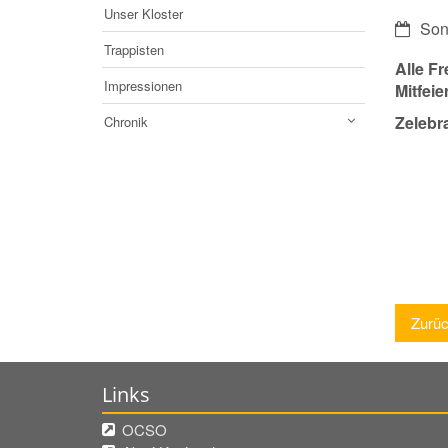
Unser Kloster
Datum:
Son
Trappisten
Alle F
Impressionen
Mitfeie
Zelebra
Chronik
Zurü
Links
OCSO