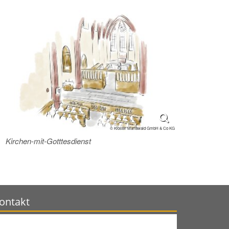
© Kloster Mariawald GmbH & Co KG
Kirchen-mit-Gotttesdienst
ontakt