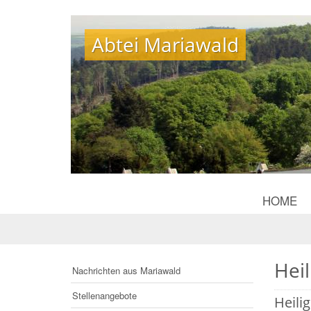
Abtei Mariawald
Abtei Mariawald
HOME
Hei
Nachrichten aus Mariawald
Stellenangebote
Heili