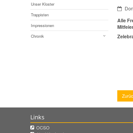
Unser Kloster
Datum:
Don
Trappisten
Alle F
Impressionen
Mitfeie
Zelebr
Chronik
Zurü
Links
OCSO