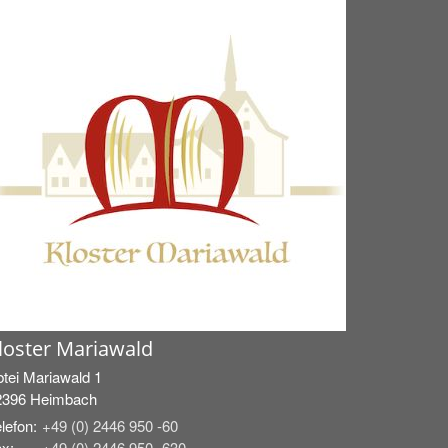
loster Mariawald
tei Mariawald 1
2396
Heimbach
lefon:
+49 (0) 2446 950 -60
x:
+49 (0) 2446 950 -630