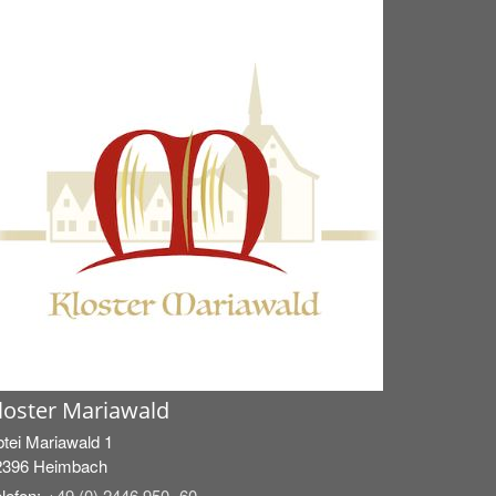
loster Mariawald
tei Mariawald 1
2396
Heimbach
lefon:
+49 (0) 2446 950 -60