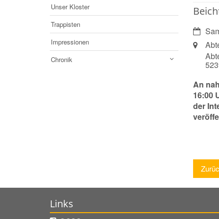
Unser Kloster
Beich
Trappisten
Datum:
Sam
Impressionen
Ort:
Abt
Abt
Chronik
52
An nah
16:00 
der In
veröffe
Zurü
Links