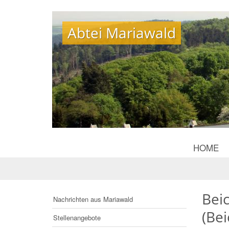
Abtei Mariawald
Abtei Mariawald
HOME
Beic
Nachrichten aus Mariawald
(Bei
Stellenangebote