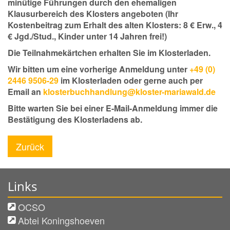
minütige Führungen durch den ehemaligen
Klausurbereich des Klosters angeboten (Ihr
Kostenbeitrag zum Erhalt des alten Klosters: 8 € Erw., 4
€ Jgd./Stud., Kinder unter 14 Jahren frei!)
Die Teilnahmekärtchen erhalten Sie im Klosterladen.
Wir bitten um eine vorherige Anmeldung unter
+49 (0)
2446 9506-29
im Klosterladen oder gerne auch per
Email an
klosterbuchhandlung@kloster-mariawald.de
Bitte warten Sie bei einer E-Mail-Anmeldung immer die
Bestätigung des Klosterladens ab.
Zurück
Links
OCSO
Abtei Koningshoeven