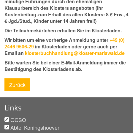
minütige Führungen durch den ehemaligen
Klausurbereich des Klosters angeboten (Ihr
Kostenbeitrag zum Erhalt des alten Klosters: 8 € Erw., 4
€ Jgd./Stud., Kinder unter 14 Jahren frei!)
Die Teilnahmekärtchen erhalten Sie im Klosterladen.
Wir bitten um eine vorherige Anmeldung unter
+49 (0)
2446 9506-29
im Klosterladen oder gerne auch per
Email an
klosterbuchhandlung@kloster-mariawald.de
Bitte warten Sie bei einer E-Mail-Anmeldung immer die
Bestätigung des Klosterladens ab.
Zurück
Links
OCSO
Abtei Koningshoeven