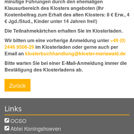
minütige Führungen durch den ehemaligen
Klausurbereich des Klosters angeboten (Ihr
Kostenbeitrag zum Erhalt des alten Klosters: 8 € Erw., 4
€ Jgd./Stud., Kinder unter 14 Jahren frei!)
Die Teilnahmekärtchen erhalten Sie im Klosterladen.
Wir bitten um eine vorherige Anmeldung unter
+49 (0)
2446 9506-29
im Klosterladen oder gerne auch per
Email an
klosterbuchhandlung@kloster-mariawald.de
Bitte warten Sie bei einer E-Mail-Anmeldung immer die
Bestätigung des Klosterladens ab.
Zurück
Links
OCSO
Abtei Koningshoeven