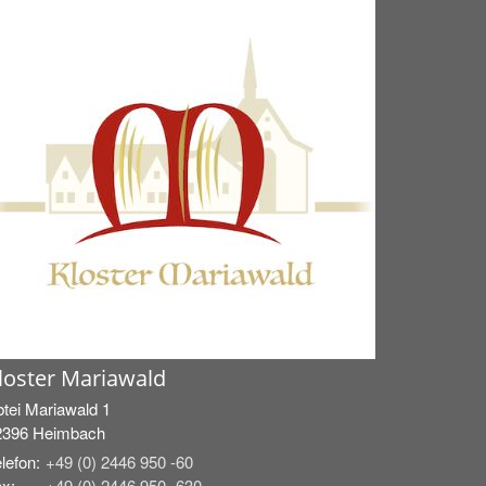
loster Mariawald
tei Mariawald 1
2396
Heimbach
lefon:
+49 (0) 2446 950 -60
x:
+49 (0) 2446 950 -630