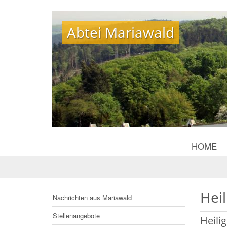
Abtei Mariawald
Abtei Mariawald
HOME
Hei
Nachrichten aus Mariawald
Stellenangebote
Heili