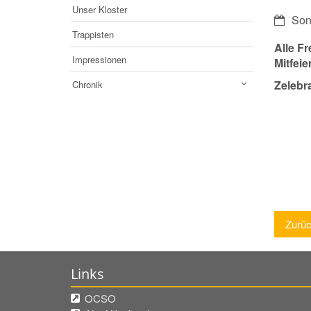
Unser Kloster
Datum:
Son
Trappisten
Alle F
Impressionen
Mitfeie
Zelebra
Chronik
Zurü
Links
OCSO