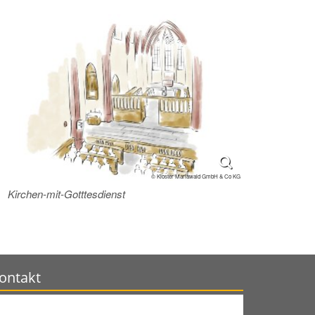
© Kloster Mariawald GmbH & Co KG
Kirchen-mit-Gotttesdienst
ontakt